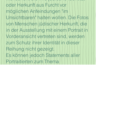
oder Herkunft aus Furcht vor
möglichen Anfeindungen "im
Unsichtbaren" halten wollen. Die Fotos
von Menschen jüdischer Herkunft, die
in der Ausstellung mit einem Portrait in
Vorderansicht vertreten sind, werden
zum Schutz ihrer Identität in dieser
Reihung nicht gezeigt.
Es können jedoch Statements aller
Portraitierten zum Thema
Antisemitismus abgerufen werden.
Ebenso kann die Konzeption und eine
Auswertung der Fragebogenaktion
eingesehen werden.
Fragebogenaktion zu Antisemitismus
Konzept - Zusammen gegen Antisemitismus
Zusammen gegen Antisemitismus / Start